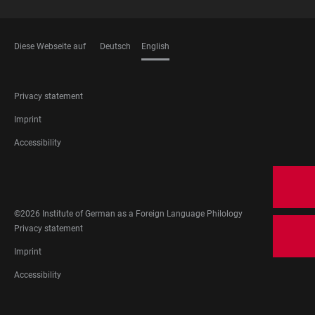
Diese Webseite auf
Deutsch
English
LANGUAGES
FOOTER
Privacy statement
LEGAL
Imprint
Accessibility
FOOTER
SOCIAL
MEDIA
©2026 Institute of German as a Foreign Language Philology
FOOTER
Privacy statement
LEGAL
Imprint
Accessibility