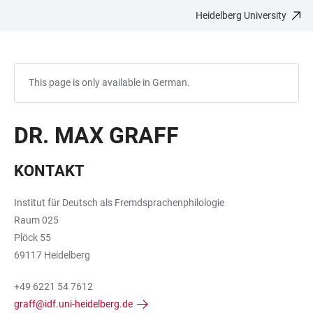
Heidelberg University
JUMP
OPEN
OPEN
ACCESSIBILITY
TO
MAIN
SEARCH
LINKS
MAIN
NAVIGATION
FORM
CONTENT
This page is only available in German.
DR. MAX GRAFF
KONTAKT
Institut für Deutsch als Fremdsprachenphilologie
Raum 025
Plöck 55
69117 Heidelberg
+49 6221 54 7612
graff@idf.uni-heidelberg.de