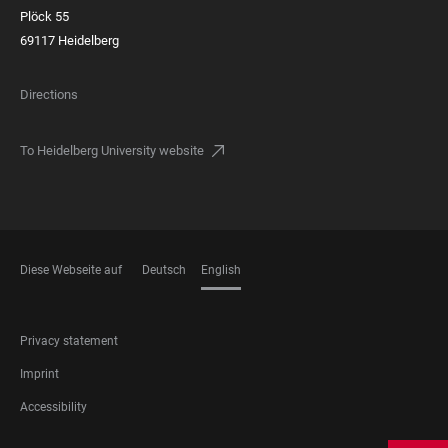
Plöck 55
69117 Heidelberg
Directions
To Heidelberg University website
Diese Webseite auf
Deutsch
English
LANGUAGES
FOOTER
Privacy statement
LEGAL
Imprint
Accessibility