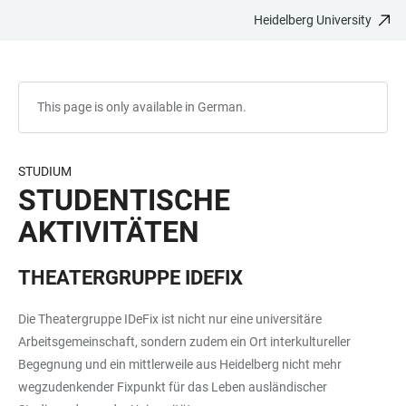
Heidelberg University
JUMP
OPEN
OPEN
ACCESSIBILITY
TO
MAIN
SEARCH
LINKS
MAIN
NAVIGATION
FORM
CONTENT
This page is only available in German.
STUDIUM
STUDENTISCHE
AKTIVITÄTEN
THEATERGRUPPE IDEFIX
Die Theatergruppe IDeFix ist nicht nur eine universitäre
Arbeitsgemeinschaft, sondern zudem ein Ort interkultureller
Begegnung und ein mittlerweile aus Heidelberg nicht mehr
wegzudenkender Fixpunkt für das Leben ausländischer