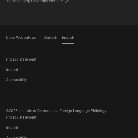
To Heidelberg University website
Diese Webseite auf
Deutsch
English
LANGUAGES
FOOTER
Privacy statement
LEGAL
Imprint
Accessibility
FOOTER
SOCIAL
MEDIA
©2026 Institute of German as a Foreign Language Philology
FOOTER
Privacy statement
LEGAL
Imprint
Accessibility