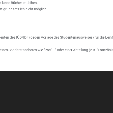
 keine Bücher entleihen.
t grundsätzlich nicht möglich.
ten des IÜD/IDF (gegen Vorlage des Studentenausweises) für die Leihf
es Sonderstandortes wie "Prof...." oder einer Abteilung (z.B. "Französis