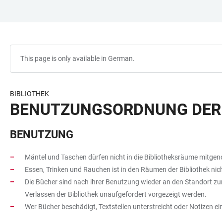
JUMP
OPEN
OPEN
ACCESSIBILITY
TO
MAIN
SEARCH
LINKS
MAIN
NAVIGATION
FORM
CONTENT
This page is only available in German.
BIBLIOTHEK
BENUTZUNGSORDNUNG DER G
BENUTZUNG
Mäntel und Taschen dürfen nicht in die Bibliotheksräume mitg
Essen, Trinken und Rauchen ist in den Räumen der Bibliothek ni
Die Bücher sind nach ihrer Benutzung wieder an den Standort zu
Verlassen der Bibliothek unaufgefordert vorgezeigt werden.
Wer Bücher beschädigt, Textstellen unterstreicht oder Notizen