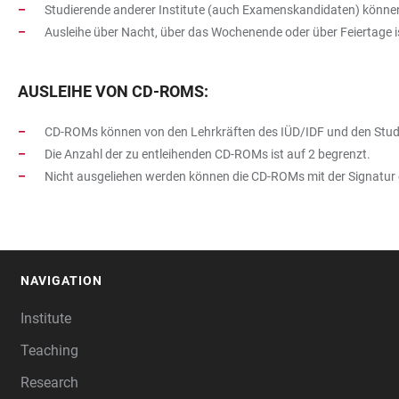
Studierende anderer Institute (auch Examenskandidaten) können
Ausleihe über Nacht, über das Wochenende oder über Feiertage is
AUSLEIHE VON CD-ROMS:
CD-ROMs können von den Lehrkräften des IÜD/IDF und den Studen
Die Anzahl der zu entleihenden CD-ROMs ist auf 2 begrenzt.
Nicht ausgeliehen werden können die CD-ROMs mit der Signatur ein
NAVIGATION
FOOTER
Institute
Teaching
Research