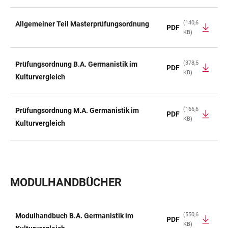
(140,6
Allgemeiner Teil Masterprüfungsordnung
PDF
KB)
(378,5
Prüfungsordnung B.A. Germanistik im
PDF
KB)
Kulturvergleich
(166,6
Prüfungsordnung M.A. Germanistik im
PDF
KB)
Kulturvergleich
MODULHANDBÜCHER
(550,6
Modulhandbuch B.A. Germanistik im
PDF
KB)
TABELLE