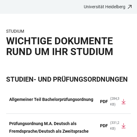
Universität Heidelberg
ZUM
HAUPTNAVIGATION
WEBSEITENSUCHE
LINKS
HAUPTINHALT
ÖFFNEN
ÖFFNEN
ZUR
BARRIEREFREIHEIT
STUDIUM
WICHTIGE DOKUMENTE
RUND UM IHR STUDIUM
STUDIEN- UND PRÜFUNGSORDNUNGEN
(284,3
Allgemeiner Teil Bachelorprüfungsordnung
PDF
KB)
TABELLE
(331,2
Prüfungsordnung M.A. Deutsch als
PDF
KB)
Fremdsprache/Deutsch als Zweitsprache