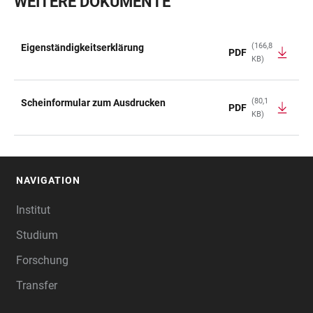
WEITERE DOKUMENTE
(166,8
Eigenständigkeitserklärung
PDF
KB)
TABELLE
(80,1
Scheinformular zum Ausdrucken
PDF
KB)
NAVIGATION
FOOTER
Institut
Studium
Forschung
Transfer