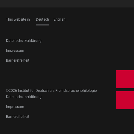
This website in
Deutsch
English
SPRACHEN
FOOTER
Datenschutzerklärung
LEGAL
Impressum
Barrierefreiheit
FOOTER
SOCIAL
MEDIA
©2026 Institut für Deutsch als Fremdsprachenphilologie
FOOTER
Datenschutzerklärung
LEGAL
Impressum
Barrierefreiheit