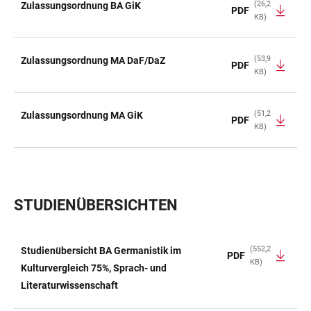
(26,2
Zulassungsordnung BA GiK
PDF
KB)
TABELLE
(53,9
Zulassungsordnung MA DaF/DaZ
PDF
KB)
(51,2
Zulassungsordnung MA GiK
PDF
KB)
STUDIENÜBERSICHTEN
(552,2
Studienübersicht BA Germanistik im
PDF
KB)
TABELLE
Kulturvergleich 75%, Sprach- und
Literaturwissenschaft