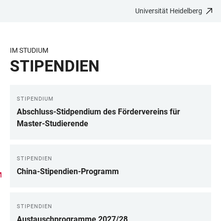
Universität Heidelberg
ZUM
HAUPTNAVIGATION
WEBSEITENSUCHE
LINKS
HAUPTINHALT
ÖFFNEN
ÖFFNEN
ZUR
BARRIEREFREIHEIT
IM STUDIUM
STIPENDIEN
STIPENDIUM
LINKS
Abschluss-Stidpendium des Fördervereins für
Master-Studierende
STIPENDIEN
China-Stipendien-Programm
STIPENDIEN
Austauschprogramme 2027/28