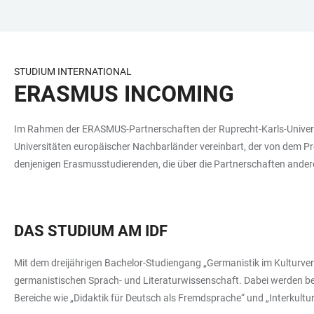
ZUM
HAUPTNAVIGATION
WEBSEITENSUCHE
LINKS
HAUPTINHALT
ÖFFNEN
ÖFFNEN
ZUR
BARRIEREFREIHEIT
STUDIUM INTERNATIONAL
ERASMUS INCOMING
Im Rahmen der ERASMUS-Partnerschaften der Ruprecht-Karls-Universi
Universitäten europäischer Nachbarländer vereinbart, der von dem P
denjenigen Erasmusstudierenden, die über die Partnerschaften ander
DAS STUDIUM AM IDF
Mit dem dreijährigen Bachelor-Studiengang „Germanistik im Kulturverg
germanistischen Sprach- und Literaturwissenschaft. Dabei werden be
Bereiche wie „Didaktik für Deutsch als Fremdsprache“ und „Interkult