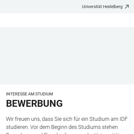
Universität Heidelberg
ZUM
HAUPTNAVIGATION
WEBSEITENSUCHE
LINKS
HAUPTINHALT
ÖFFNEN
ÖFFNEN
ZUR
BARRIEREFREIHEIT
INTERESSE AM STUDIUM
BEWERBUNG
Wir freuen uns, dass Sie sich für ein Studium am IDF
studieren. Vor dem Beginn des Studiums stehen