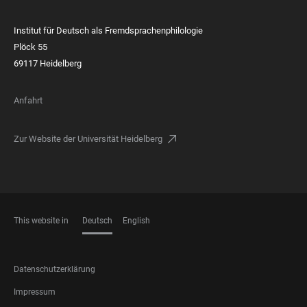
Institut für Deutsch als Fremdsprachenphilologie
Plöck 55
69117 Heidelberg
Anfahrt
Zur Website der Universität Heidelberg
This website in
Deutsch
English
SPRACHEN
FOOTER
Datenschutzerklärung
LEGAL
Impressum