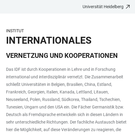
Universität Heidelberg
ZUM
HAUPTNAVIGATION
WEBSEITENSUCHE
LINKS
HAUPTINHALT
ÖFFNEN
ÖFFNEN
ZUR
BARRIEREFREIHEIT
INSTITUT
INTERNATIONALES
VERNETZUNG UND KOOPERATIONEN
Das IDF ist durch Kooperationen in Lehre und in Forschung
international und interdisziplinär vernetzt. Die Zusammenarbeit
schließt Universitäten in Belgien, Brasilien, China, Estland,
Frankreich, Georgien, Italien, Kanada, Lettland, Litauen,
Neuseeland, Polen, Russland, Südkorea, Thailand, Tschechien,
Tunesien, Ungarn und den USA ein. Die Fächer Germanistik bzw.
Deutsch als Fremdsprache entwickeln sich in diesen Ländern in
sehr unterschiedliche Richtungen. Der fachliche Austausch bietet
hier die Möglichkeit, auf diese Veränderungen zu reagieren, die