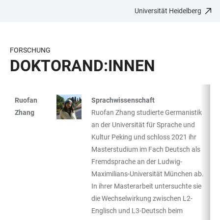
Universität Heidelberg
ZUM
HAUPTNAVIGATION
WEBSEITENSUCHE
LINKS
HAUPTINHALT
ÖFFNEN
ÖFFNEN
ZUR
BARRIEREFREIHEIT
FORSCHUNG
DOKTORAND:INNEN
Ruofan
Sprachwissenschaft
TABELLE
Zhang
Ruofan Zhang studierte Germanistik
an der Universität für Sprache und
Kultur Peking und schloss 2021 ihr
Masterstudium im Fach Deutsch als
Fremdsprache an der Ludwig-
Maximilians-Universität München ab.
In ihrer Masterarbeit untersuchte sie
die Wechselwirkung zwischen L2-
Englisch und L3-Deutsch beim